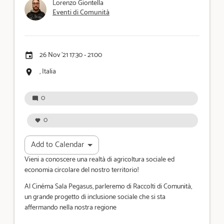
i
Lorenzo Giontella
Eventi di Comunità
p
a
l
e
26 Nov '21 17:30 - 21:00
Event
date
, Italia
Luogo
dell'evento
0
0
Toggle
Add to Calendar
Dropdown
Vieni a conoscere una realtà di agricoltura sociale ed
economia circolare del nostro territorio!
Al Cinéma Sala Pegasus, parleremo di Raccolti di Comunità,
un grande progetto di inclusione sociale che si sta
affermando nella nostra regione