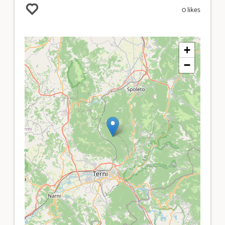
0 likes
+
−