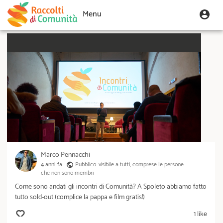
S
U
Menu
User
a
s
l
Toggle
account
e
t
navigation
menu
a
r
a
m
l
e
c
n
o
u
n
t
e
n
u
t
Marco Pennacchi
o
4 anni
fa
Pubblico: visibile a tutti, comprese le persone
p
che non sono membri
r
Come sono andati gli incontri di Comunità? A Spoleto abbiamo fatto
i
tutto sold-out (complice la pappa e film gratis!)
n
1 like
c