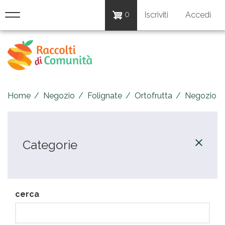
User
0
Iscriviti
Accedi
account
Salta
al
Raccolti
menu
contenuto
di
principale
Comunità
Home
Negozio
Folignate
Ortofrutta
Negozio
Categorie
cerca