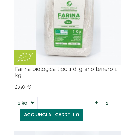
Farina biologica tipo 1 di grano tenero 1
kg
2,50 €
-
+
AGGIUNGI AL CARRELLO