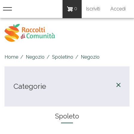
User
0
Iscriviti
Accedi
account
Salta
al
Raccolti
menu
contenuto
di
principale
Comunità
Home
Negozio
Spoletino
Negozio
Categorie
Spoleto